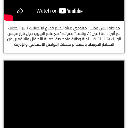
مداخلة رئيس مجلس مفوضي هيئة تنظيم قطاع الاتصالات أ. لارا الخطيب
عبر أثير إذاعة ( عين ) / برنامج " بصوتك " مع عامر الرجوب حول قرار مجلس
الوزراء بشأن تشكيل لجنة وطنية متخصصة لحماية الأطفال واليافعين من
المخاطر المرتبطة باستخدام منصات التواصل الاجتماعي والإنترنت