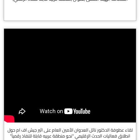
لقاء عطوفة الدكتور نائل العدوان الأمين العام على اثير جيش اف ام حول
انطلاق فعاليات الحدث الإقليمي "نحو منطقة عربيه قابلة للنفاذ رقمياً"