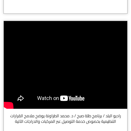
راديو البلد / برنامج طلة صبح / د. محمد الطراونة يوضح ملامح القرارات
التنظيمية بخصوص خدمة التوصيل عبر المركبات والدراجات الآلية