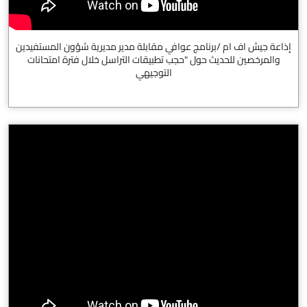
إذاعة جيش اف ام /برنامج عوافي مقابلة مدير مديرية شؤون المستفيدين
والمرخصين للحديث حول "حجب تطبيقات التراسل خلال فترة امتحانات
التوجيهي