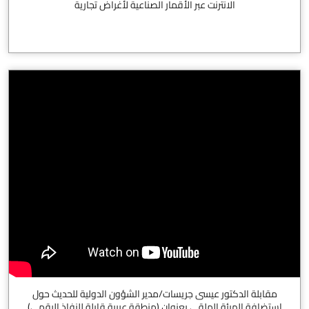
الانترنت عبر الأقمار الصناعية لأغراض تجارية
مقابلة الدكتور عيسى جريسات/مدير الشؤون الدولية للحديث حول
استضافة الهيئة الملقى بعنوان (منطقة عربية قابلة للنفاذ الرقمي)