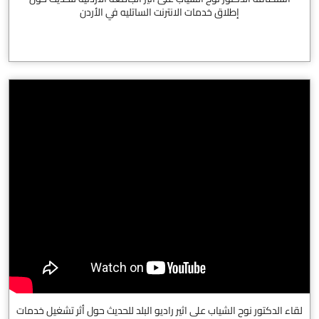
إطلاق خدمات الانترنت الساتليه في الأردن
لقاء الدكتور نوح الشياب على اثير راديو البلد للحديث حول أثر تشغيل خدمات