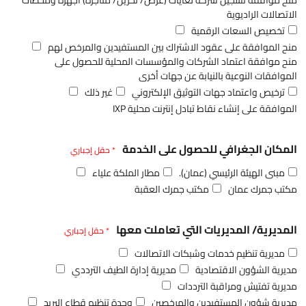
منح موافقة تسجيل شركة لغايات (عرض/ تخزين/ متاجرة) أجهزة ومحطات
الاتصالات الراديوية
تخصيص السعات الرقمية
منح الموافقة على عقود الاشتراك بين المستفيدين والمرخص لهم
منح موافقة اعتماد الشركات والمؤسسات المحلية للحصول على
الموافقات النوعية بالنيابة عن جهات أخرى
ترخيص واعتماد جهات التوثيق الإلكتروني
غير ذلك
الموافقة على إنشاء نقاط تبادل إنترنت محلية IXP
المكان الجغرافي للحصول على الخدمة
* حقل إجباري
مبنى الهيئة الرئيسي (عمان).
مطار الملكة علياء
مكتب جمرك عمان
مكتب جمرك العقبة
المديرية/ المديريات التي تعاملت معها
* حقل إجباري
مديرية تنظيم خدمات وشبكات الاتصالات
مديرية الشؤون الاقتصادية
مديرية إدارة الطيف الترددي
مديرية تفتيش ومراقبة الترددات
مديرية شؤون المستفيدين والمرخصين
وحدة تنظيم قطاع البريد