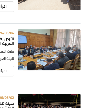
اقرأ 
26/06/04
الأردن يف
العربية ا
فازت الممل
للجنة العرب
اقرأ 
26/06/02
هيئة تنظي