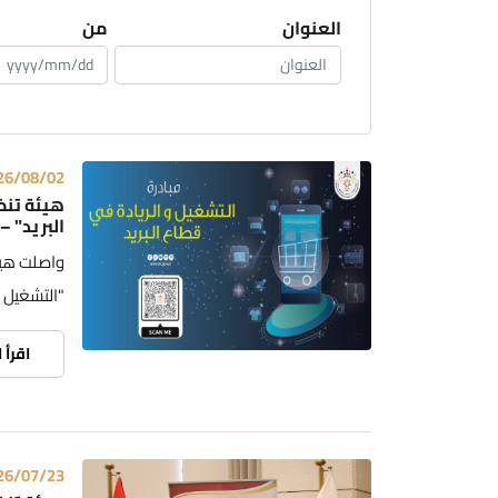
العنوان
من
26/08/02
هيئة تنظ
البريد" – الدورة الثانية 26
واصلت هيئة
"التشغيل وا
اقرأ 
26/07/23