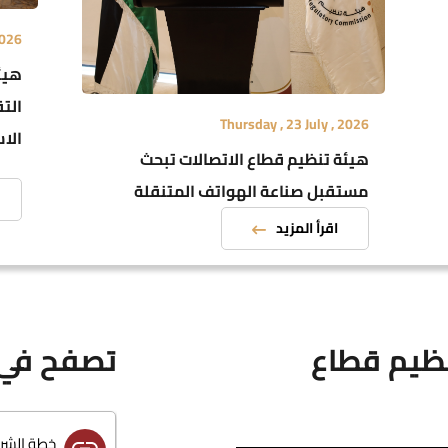
2026
تقارير إنجازا
هيئ
التق
Thursday , 23 July , 2026
الاس
الاحكام ا
هيئة تنظيم قطاع الاتصالات تبحث
مستقبل صناعة الهواتف المتنقلة
والتغير ا...
اقرأ المزيد
تعليمات ت
نظام اعرف المشترك
نظيم قطاع
تصفح في 
الموافقات
خطة الشراء ل